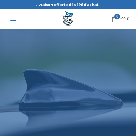
Aller
Livraison offerte dès 19€ d'achat !
au
0
0,00
€
contenu